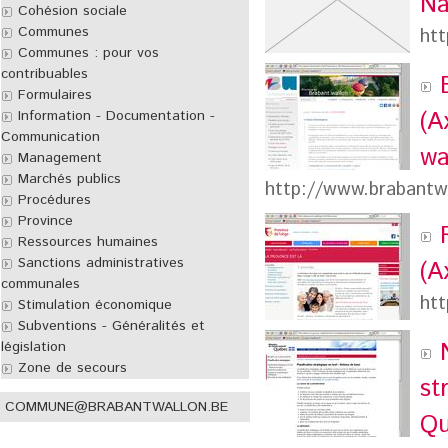
Na
Cohésion sociale
Communes
htt
Communes : pour vos
contribuables
Formulaires
(A
Information - Documentation -
Communication
wa
Management
Marchés publics
http://www.brabantwal
Procédures
Province
Ressources humaines
Sanctions administratives
(A
communales
htt
Stimulation économique
Subventions - Généralités et
législation
Zone de secours
st
COMMUNE@BRABANTWALLON.BE
Qu